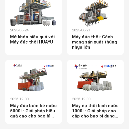
2025-06-24
2025-06-21
Mở khóa hiệu quả với
Máy đúc thổi: Cách
Máy đúc thổi HUAYU
mạng sản xuất thùng
nhựa lớn
2025-12-30
2025-12-30
Máy đúc bơm bể nước
Máy ép thổi bình nước
5000L: Giải pháp hiệu
1000L: Giải pháp cao
quả cao cho bao bì
cấp cho bao bì dung
dung lượng lớn
tích lớn