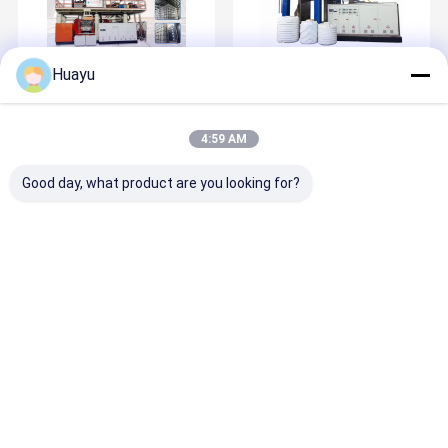
2025-05-13
2025-05-13
Huayu
Dự án xe tăng IBC
Ghi chú chấp nhận
4:59 AM
Good day, what product are you looking for?
2025-05-13
2025-05-13
Dòng sản xuất IBC
Ưu điểm của máy đúc
Nhà
Về chúng tôi
Liên hệ với chúng tôi
Sơ đồ trang web
Privacy Policy