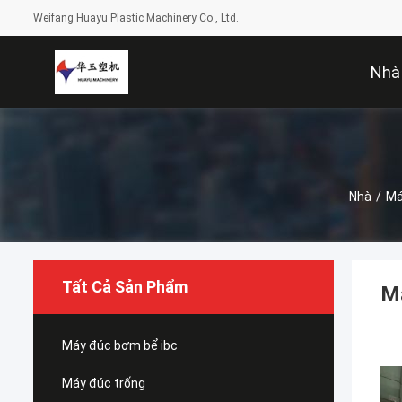
Weifang Huayu Plastic Machinery Co., Ltd.
Nhà
Nhà
/
Má
Tất Cả Sản Phẩm
Má
Máy đúc bơm bể ibc
Máy đúc trống