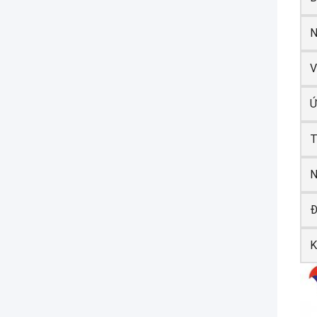
N
V
Ứ
T
Đ
K