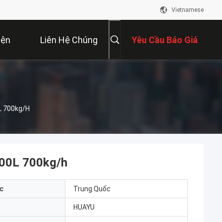
Vietnamese
iện
Liên Hệ Chúng
Yêu Cầu Báo Giá
Tôi
L 700kg/h
100L 700kg/h
c
Trung Quốc
HUAYU