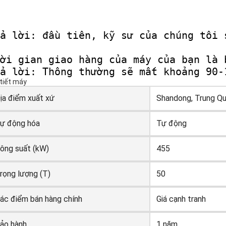
y thổi thùng đường HDPE sản phẩm nhựa chất lư
ả lời: đầu tiên, kỹ sư của chúng tôi 
ời gian giao hàng của máy của bạn là b
ả lời: Thông thường sẽ mất khoảng 90-
 tiết máy
ịa điểm xuất xứ
Shandong, Trung Q
ự động hóa
Tự động
ông suất (kW)
455
rọng lượng (T)
50
ác điểm bán hàng chính
Giá cạnh tranh
ảo hành
1 năm