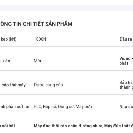
ÔNG TIN CHI TIẾT SẢN PHẨM
 kẹp (kN)
1800N
Đầu ra 
Video 
u kiện
Mới
phát
Bảo hà
 cáo thử máy
Được cung cấp
thành p
nh phần cốt lõi
PLC, Hộp số, Động cơ, Máy bơm
Nhựa c
 nổi bật
Máy đúc thổi rào chắn đường nhựa
,
Máy đúc thắt 