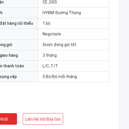
ận
CE ,SGS
nh
HYBM-Đường Thùng
đặt hàng tối thiểu
1 bộ
Negotiate
óng gói
Được đóng gói tốt
 giao hàng
3 tháng
n thanh toán
L/C, T/T
 cung cấp
5 Bộ/Bộ mỗi tháng
 Nhất
Liên Hệ Với Bây Giờ