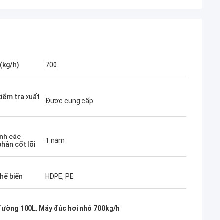
(kg/h)
700
kiểm tra xuất
Được cung cấp
nh các
1 năm
hần cốt lõi
hế biến
HDPE, PE
đường 100L
,
Máy đúc hơi nhỏ 700kg/h