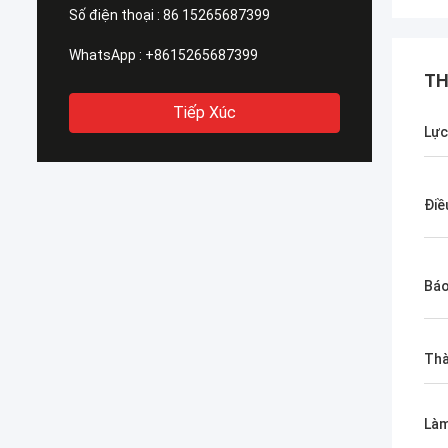
Số điện thoại :
86 15265687399
WhatsApp :
+8615265687399
TH
Tiếp Xúc
Lực
Điề
Báo
Thà
Làm