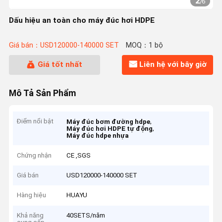
2
/
6
Dấu hiệu an toàn cho máy đúc hơi HDPE
Giá bán：USD120000-140000 SET
MOQ：1 bộ
Giá tốt nhất
Liên hệ với bây giờ
Mô Tả Sản Phẩm
Điểm nổi bật
,
Máy đúc bơm đường hdpe
,
Máy đúc hơi HDPE tự động
Máy đúc hdpe nhựa
Chứng nhận
CE ,SGS
Giá bán
USD120000-140000 SET
Hàng hiệu
HUAYU
Khả năng
40SETS/năm