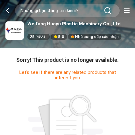
Weifang Huayu Plastic Machinery Co., Ltd.
25
5.0
Nhà cung cấp xác nhận
YEARS
Sorry! This product is no longer available.
Let's see if there are any related products that
interest you