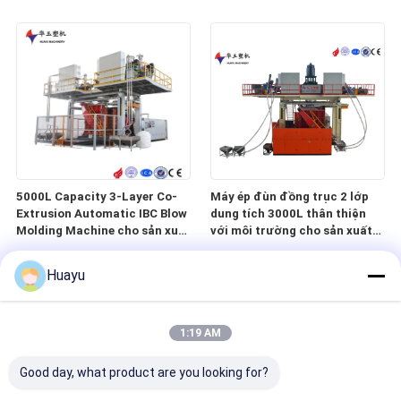
Screen Control
khiển thông minh
5000L Capacity 3-Layer Co-
Máy ép đùn đồng trục 2 lớp
Extrusion Automatic IBC Blow
dung tích 3000L thân thiện
Molding Machine cho sản xuất
với môi trường cho sản xuất
bể nước
hiệu suất cao
Huayu
1:19 AM
Good day, what product are you looking for?