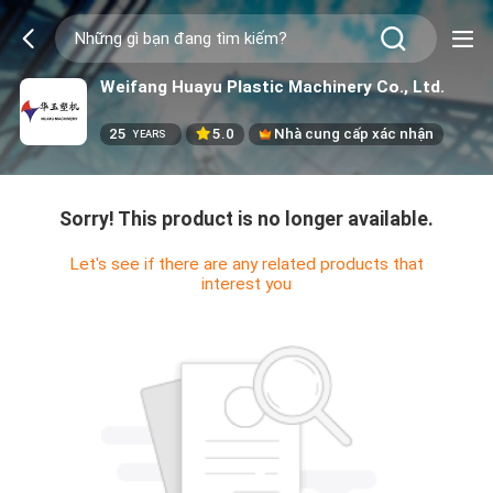
Weifang Huayu Plastic Machinery Co., Ltd.
25
5.0
Nhà cung cấp xác nhận
YEARS
Sorry! This product is no longer available.
Let's see if there are any related products that
interest you