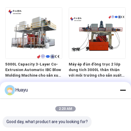
Screen Control
khiển thông minh
5000L Capacity 3-Layer Co-
Máy ép đùn đồng trục 2 lớp
Extrusion Automatic IBC Blow
dung tích 3000L thân thiện
Molding Machine cho sản xuất
với môi trường cho sản xuất
bể nước
hiệu suất cao
Huayu
2:20 AM
Good day, what product are you looking for?